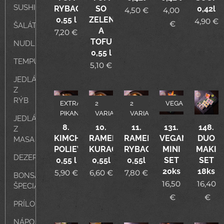
SUSHI
RYBACIA
SO
0,42l
4,50
€
4,00
0,55 l
ZELENINOU
4,90
€
€
ŠALÁTY
A
7,20
€
TOFU
NUDLE
0,55 l
TEMPURA
5,10
€
JEDLÁ
Z
RÝB
EXTRA
2
2
VEGAN
PIKANT
VARIANTY
VARIANTY
JEDLÁ
8.
10.
11.
131.
148.
Z
KIMCHI
RAMEN
RAMEN
VEGAN
DUO
MASA
POLIEVKA
KURACÍ/ZELENINOVÝ
RYBACÍ/HOVäDZÍ
MINI
MAKI
DEZERTY
0,55 l
0,55l
0,55l
SET
SET
20ks
18ks
5,90
€
6,60
€
7,80
€
BONSAI
16,50
16,40
ŠPECIÁL
€
€
PRÍLOHY
NÁPOJE