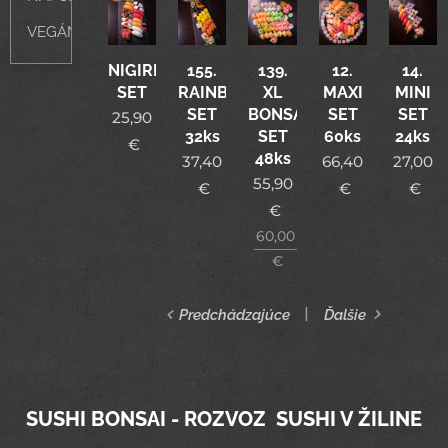
VEGÁN
NIGIRI
155.
139.
12.
14.
SET
RAINBOW
XL
MAXI
MINI
SET
BONSAI
SET
SET
25,90
32ks
SET
60ks
24ks
€
48ks
37,40
66,40
27,00
55,90
€
€
€
€
60,00
€
Predchádzajúce
Ďalšie
SUSHI BONSAI - ROZVOZ SUSHI V ŽILINE