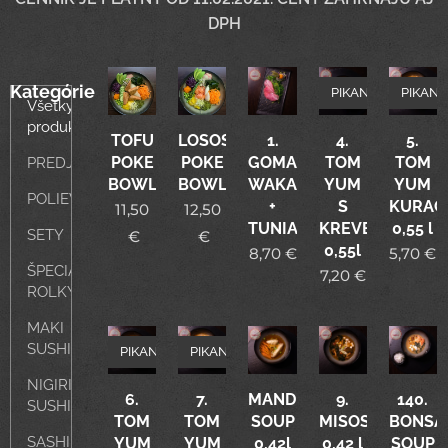
DPH
Kategórie
PIKANT
PIKANT
Všetky
produkty
TOFU
LOSOS
1.
4.
5.
POKE
POKE
GOMA
TOM
TOM
PREDJEDLÁ
BOWL
BOWL
WAKAME
YUM
YUM
POLIEVKY
+
S
KURAC
11,50
12,50
TUNIAK
KREVETAMI
0,55 l
SETY
€
€
0,55l
8,70
€
5,70
€
ŠPECIÁLNE
7,20
€
ROLKY
MAKI
SUSHI
PIKANT
PIKANT
NIGIRI
6.
7.
MANDU
9.
140.
SUSHI
TOM
TOM
SOUP
MISOSHIRU
BONSA
SASHIMI
YUM
YUM
0,42l
0,42 l
SOUP