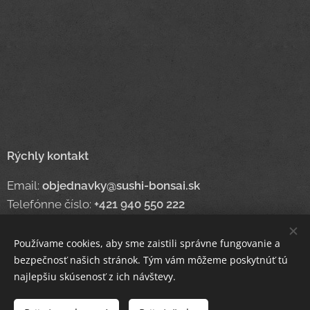
Rýchly kontakt
Email:
objednavky@sushi-bonsai.sk
Telefónne číslo:
+421 940 550 222
Používame cookies, aby sme zaistili správne fungovanie a
bezpečnosť našich stránok. Tým vám môžeme poskytnúť tú
www.sushi-bonsai.sk
Cookies
najlepšiu skúsenosť z ich návštevy.