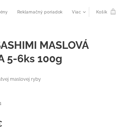
gény
Reklamačný poriadok
Viac
Košík
 SASHIMI MASLOVÁ
 5-6ks 100g
stvej maslovej ryby
4
€