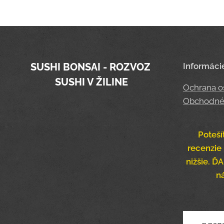
SUSHI BONSAI - ROZVOZ
Informáci
SUSHI V ŽILINE
Ochrana o
Obchodné
Poteší
recenzie 
nižšie. 
n