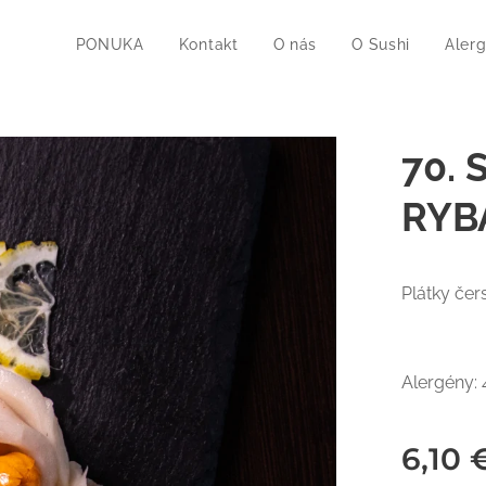
PONUKA
Kontakt
O nás
O Sushi
Aler
70.
RYBA
Plátky čer
Alergény: 
6,10