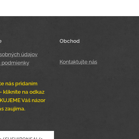
e
Obchod
sobných údajov
Kontaktujte nás
 podmienky
te nás pridaním
- kliknite na odkaz
ĎAKUJEME Váš názor
ás zaujíma.