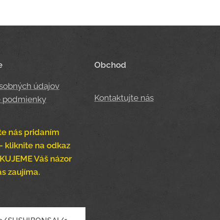
e
Obchod
sobných údajov
Kontaktujte nás
 podmienky
te nás pridaním
- kliknite na odkaz
ĎAKUJEME Váš názor
ás zaujíma.