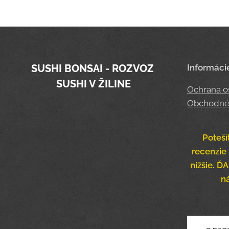
SUSHI BONSAI - ROZVOZ
Informáci
SUSHI V ŽILINE
Ochrana o
Obchodné
Poteší
recenzie 
nižšie. 
n