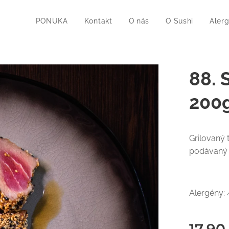
PONUKA
Kontakt
O nás
O Sushi
Aler
88.
200
Grilovaný
podávaný 
Alergény: 