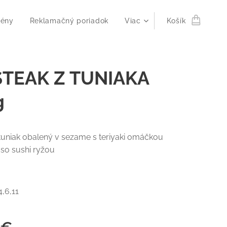
gény
Reklamačný poriadok
Viac
Košík
 STEAK Z TUNIAKA
g
 tuniak obalený v sezame s teriyaki omáčkou
so sushi ryžou
4,6,11