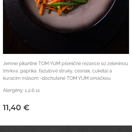
Jemne pikantné TOM YUM pšeničné rezance so zeleninou
(mrkva ,paprika ,fazuľové struky, cesnak, cuketa) a
kuracím mäsom -dochutené TOM YUM omáčkou
Alergény: 1,2,6,11
11,40
€