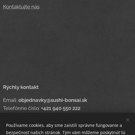
Kontaktujte nás
Rýchly kontakt
Email:
objednavky@sushi-bonsai.sk
Telefónne číslo:
+421 940 550 222
Používame cookies, aby sme zaistili správne fungovanie a
bezpečnosť našich stránok. Tým vám môžeme poskytnúť tú
www.sushi-bonsai.sk
Cookies