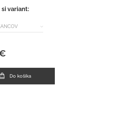
si variant:
ZANCOV
€
Do košíka