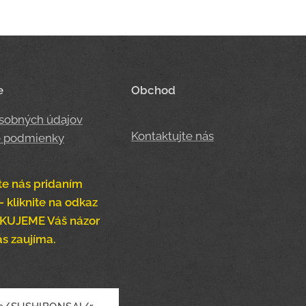
e
Obchod
sobných údajov
Kontaktujte nás
 podmienky
te nás pridaním
- kliknite na odkaz
ĎAKUJEME Váš názor
ás zaujíma.