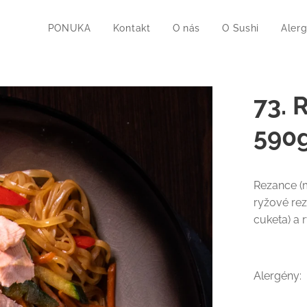
PONUKA
Kontakt
O nás
O Sushi
Aler
73.
590
Rezance (
ryžové rez
cuketa) a 
Alergény: 1