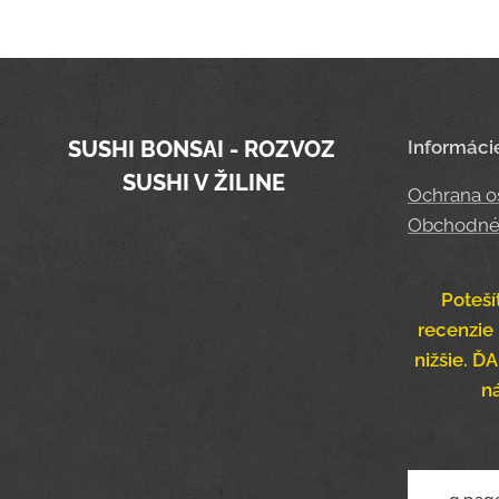
SUSHI BONSAI - ROZVOZ
Informáci
SUSHI V ŽILINE
Ochrana o
Obchodné
Poteší
recenzie 
nižšie. 
n