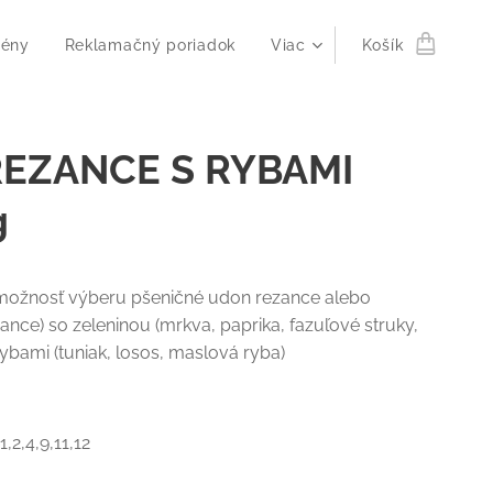
gény
Reklamačný poriadok
Viac
Košík
 REZANCE S RYBAMI
g
možnosť výberu pšeničné udon rezance alebo
ance) so zeleninou (mrkva, paprika, fazuľové struky,
rybami (tuniak, losos, maslová ryba)
,2,4,9,11,12